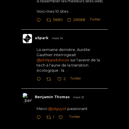
à rassembler les meilleurs sites web.
Voici mes 10 sites
...
Twitter
3880
26988
aSpark
mars 14
La semaine dernière, Aurélie
Gauthier interrogeait
@philippebihouix
sur l'avenir de la
tech à l'aune de la transition
écologique : la
...
Twitter
2
Benjamin Thomas
mars 12
Merci
@jdguyot
passionant
Twitter
1