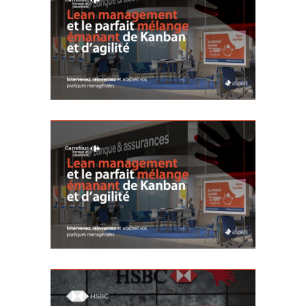
Carrefour |
Coaching Lean
Management /
Kanban
Agile
Coaching
Innovation
Lean management
Organisation
Carrefour |
Coaching Lean
Management /
Kanban
Agile
Coaching
Innovation
Lean management
Organisation