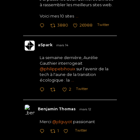
à rassembler les meilleurs sites web.
Voici mes 10 sites
...
Twitter
3880
26988
aSpark
mars 14
La semaine dernière, Aurélie
Gauthier interrogeait
@philippebihouix
sur l'avenir de la
tech à l'aune de la transition
écologique : la
...
Twitter
2
Benjamin Thomas
mars 12
Merci
@jdguyot
passionant
Twitter
1