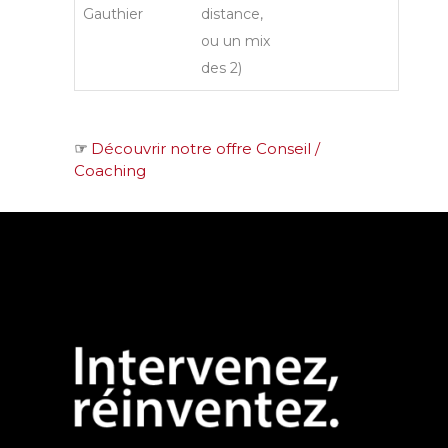
Gauthier
distance,
ou un mix
des 2)
☞
Découvrir notre offre Conseil /
Coaching