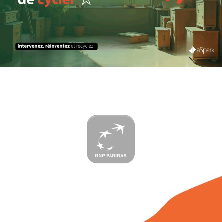
Recyclimage | Bilan Carbone® et
Scope 4 (émissions évitées)
Carbone
Climat