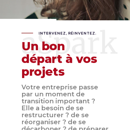
aSpark
INTERVENEZ, RÉINVENTEZ.
Un bon
départ à vos
projets
Votre entreprise passe
par un moment de
transition important ?
Elle a besoin de se
restructurer ? de se
réorganiser ? de se
décarboner ? de préparer