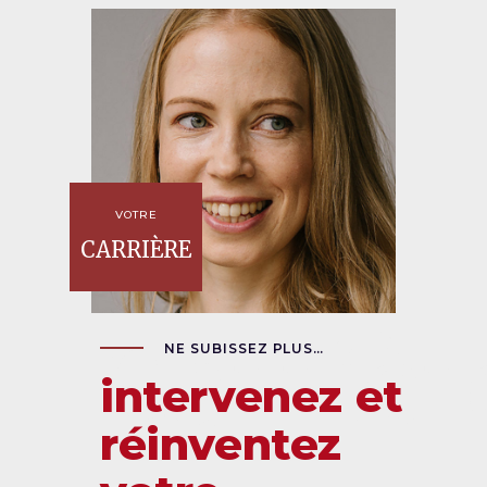
VOTRE
CARRIÈRE
Carrièr
NE SUBISSEZ PLUS…
intervenez et
réinventez