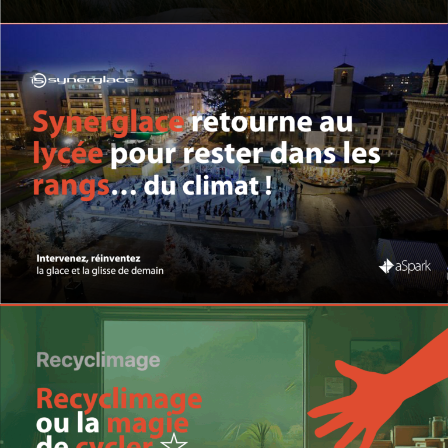
SYNERGLACE | Bilans Carbone®
comparatifs
Automatisation
Carbone
Climat