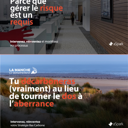
Natixis | Modélisation des
processus
Modélisation
Risk management
DÉPARTEMENT DE LA MANCHE |
Bilan Carbone®
Biodiversité
Carbone
Climat
Coaching
Collectivité territoriale
Design Thinking
stratégie bas carbone