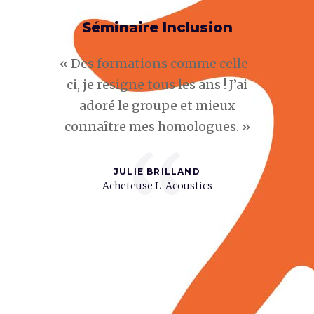
® et
Séminaire Inclusion
C
einte
tale
« Des formations comme celle-
« Le co
ci, je resigne tous les ans ! J’ai
consulti
t pour la
adoré le groupe et mieux
besoi
t de vue
connaître mes homologues. »
moment,
ransition
“
flexibili
apporte
touché
JULIE BRILLAND
leur. »
Acheteuse L-Acoustics
comme 
depuis
NIER
Transition
50
CÉC
Direc
Innovat