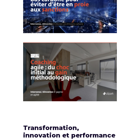
Carbone® & GHG
Protocol
Carbone
Change Management
Climat
SFIL | Coaching
AGILE
Agile
Coaching
Design Thinking
Gestion de projets
Innovation
Transformation,
innovation et performance