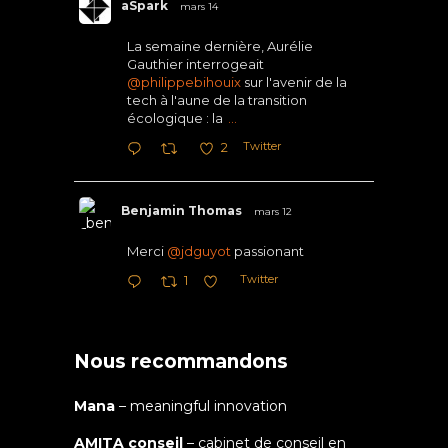
aSpark
mars 14
La semaine dernière, Aurélie
Gauthier interrogeait
@philippebihouix
sur l'avenir de la
tech à l'aune de la transition
écologique : la
...
Twitter
2
Benjamin Thomas
mars 12
Merci
@jdguyot
passionant
Twitter
1
Nous recommandons
Mana
– meaningful innovation
AMITA conseil
– cabinet de conseil en