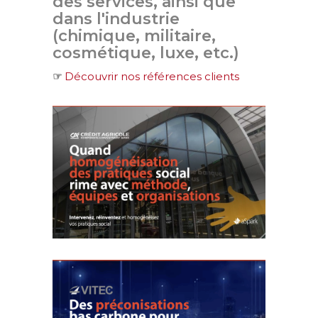
des services, ainsi que
dans l'industrie
(chimique, militaire,
cosmétique, luxe, etc.)
☞
Découvrir nos références clients
CACIB |
Homogénéisation
des pratiques
Contrôle de
Gestion Social
Change Management
VITEC | Bilan