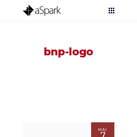
bnp-logo
MAI
7