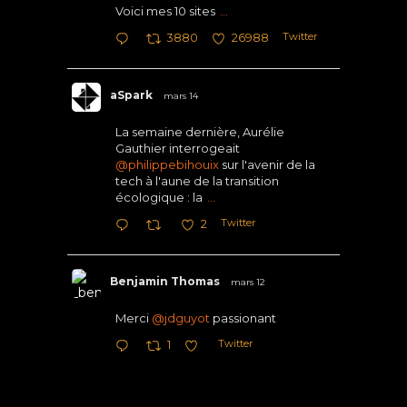
Voici mes 10 sites
...
Twitter
3880
26988
aSpark
mars 14
La semaine dernière, Aurélie
Gauthier interrogeait
@philippebihouix
sur l'avenir de la
tech à l'aune de la transition
écologique : la
...
Twitter
2
Benjamin Thomas
mars 12
Merci
@jdguyot
passionant
Twitter
1