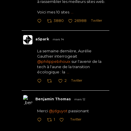
à rassembler les meilleurs sites web.
Voici mes 10 sites
...
Twitter
3880
26988
aSpark
mars 14
La semaine dernière, Aurélie
Gauthier interrogeait
@philippebihouix
sur l'avenir de la
tech à l'aune de la transition
écologique : la
...
Twitter
2
Benjamin Thomas
mars 12
Merci
@jdguyot
passionant
Twitter
1