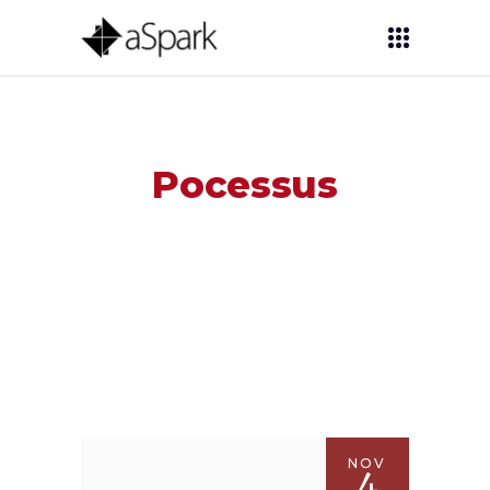
Pocessus
NOV
4