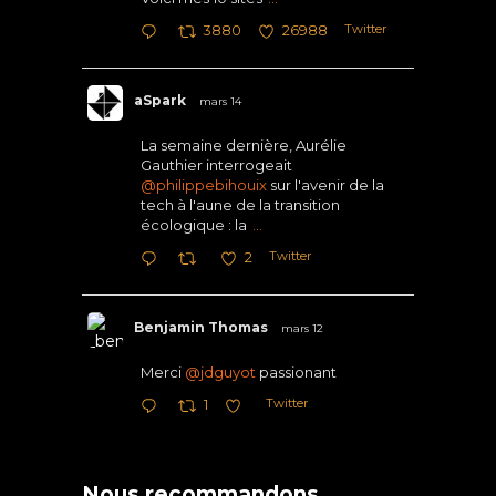
Twitter
3880
26988
aSpark
mars 14
La semaine dernière, Aurélie
Gauthier interrogeait
@philippebihouix
sur l'avenir de la
tech à l'aune de la transition
écologique : la
...
Twitter
2
Benjamin Thomas
mars 12
Merci
@jdguyot
passionant
Twitter
1
Nous recommandons