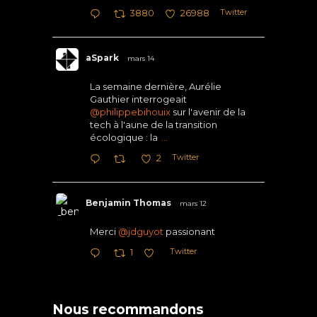
Twitter
3880
26988
aSpark
mars 14
La semaine dernière, Aurélie
Gauthier interrogeait
@philippebihouix
sur l'avenir de la
tech à l'aune de la transition
écologique : la
...
Twitter
2
Benjamin Thomas
mars 12
Merci
@jdguyot
passionant
Twitter
1
Nous recommandons