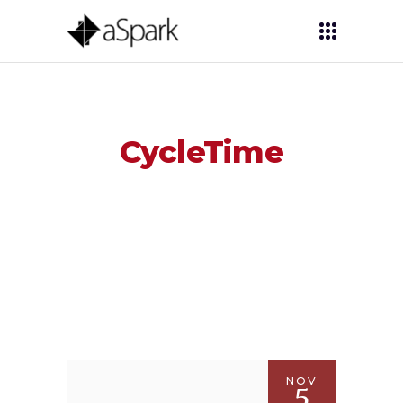
CycleTime
NOV
5