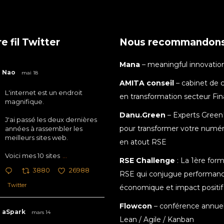
e fil Twitter
Nous recommandon
Mana
– meaningful innovatio
Nao
mai 18
AMITA conseil
– cabinet de c
L'internet est un endroit
en transformation secteur Fi
magnifique.
Danu.Green
– Experts Green
J'ai passé les deux dernières
pour transformer votre numé
années à rassembler les
meilleurs sites web.
en atout RSE
Voici mes 10 sites
...
RSE Challenge
: La 1ère for
3880
26988
RSE qui conjugue performan
Twitter
économique et impact positif
Flowcon
– conférence annuel
aSpark
mars 14
Lean / Agile / Kanban