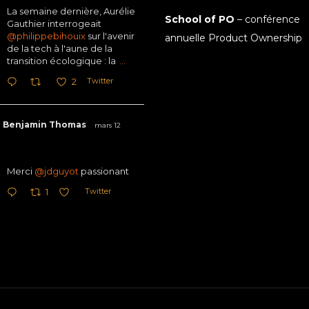
La semaine dernière, Aurélie
School of PO
– conférence
Gauthier interrogeait
@philippebihouix
sur l'avenir
annuelle Product Ownership
de la tech à l'aune de la
transition écologique : la
...
Twitter
2
Benjamin Thomas
mars 12
Merci
@jdguyot
passionant
Twitter
1