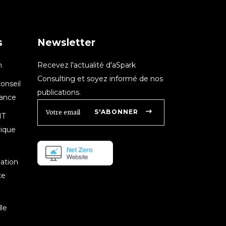
s
Newsletter
n
Recevez l'actualité d'aSpark
Consulting et soyez informé de nos
onseil
publications.
nance
S'ABONNER
IT
rique
mation
ce
le