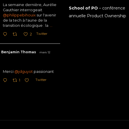
La semaine dernière, Aurélie
School of PO
– conférence
Gauthier interrogeait
@philippebihouix
sur l'avenir
annuelle Product Ownership
de la tech à l'aune de la
transition écologique : la
...
Twitter
2
Benjamin Thomas
mars 12
Merci
@jdguyot
passionant
Twitter
1