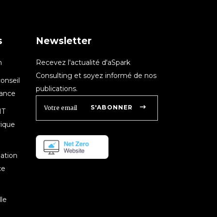
s
Newsletter
n
Recevez l'actualité d'aSpark
Consulting et soyez informé de nos
onseil
publications.
nance
S'ABONNER
IT
rique
mation
ce
le