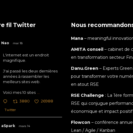
e fil Twitter
Nous recommandon
Mana
– meaningful innovatio
Nao
mai 18
AMITA conseil
– cabinet de c
L'internet est un endroit
en transformation secteur Fi
magnifique.
Danu.Green
– Experts Green
J'ai passé les deux dernières
pour transformer votre numé
années à rassembler les
meilleurs sites web.
en atout RSE
Voici mes 10 sites
...
RSE Challenge
: La 1ère for
3880
26988
RSE qui conjugue performan
Twitter
économique et impact positif
Flowcon
– conférence annuel
aSpark
mars 14
Lean / Agile / Kanban