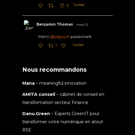
Twitter
2
Benjamin Thomas
mars 12
Merci
@jdguyot
passionant
Twitter
1
Nous recommandons
Mana
– meaningful innovation
AMITA conseil
– cabinet de conseil en
transformation secteur Finance
Danu.Green
– Experts GreenIT pour
transformer votre numérique en atout
RSE