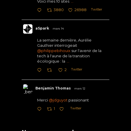
Voici mes 10 sites
...
Twitter
3880
26988
aSpark
mars 14
La semaine dernière, Aurélie
Gauthier interrogeait
@philippebihouix
sur l'avenir de la
tech à l'aune de la transition
écologique : la
...
Twitter
2
Benjamin Thomas
mars 12
Merci
@jdguyot
passionant
Twitter
1