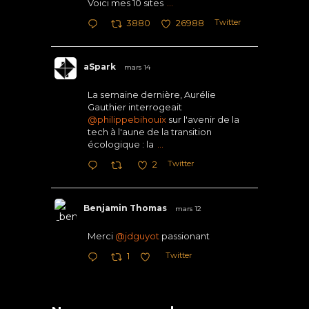
Voici mes 10 sites
...
Twitter
3880
26988
aSpark
mars 14
La semaine dernière, Aurélie
Gauthier interrogeait
@philippebihouix
sur l'avenir de la
tech à l'aune de la transition
écologique : la
...
Twitter
2
Benjamin Thomas
mars 12
Merci
@jdguyot
passionant
Twitter
1