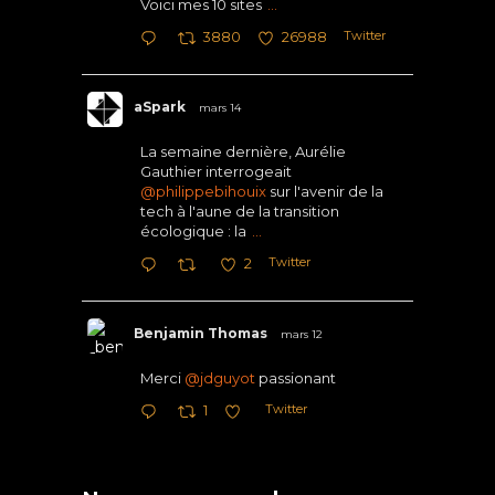
Voici mes 10 sites
...
Twitter
3880
26988
aSpark
mars 14
La semaine dernière, Aurélie
Gauthier interrogeait
@philippebihouix
sur l'avenir de la
tech à l'aune de la transition
écologique : la
...
Twitter
2
Benjamin Thomas
mars 12
Merci
@jdguyot
passionant
Twitter
1