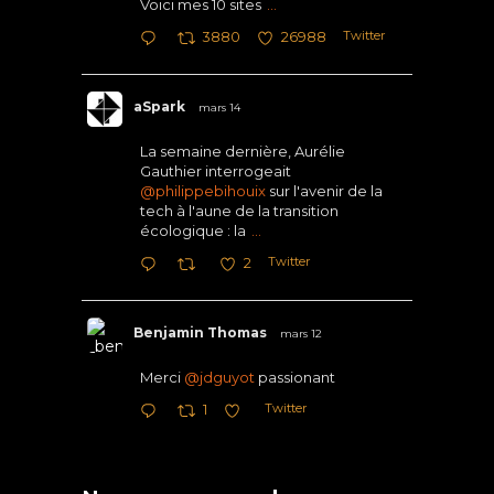
Voici mes 10 sites
...
Twitter
3880
26988
aSpark
mars 14
La semaine dernière, Aurélie
Gauthier interrogeait
@philippebihouix
sur l'avenir de la
tech à l'aune de la transition
écologique : la
...
Twitter
2
Benjamin Thomas
mars 12
Merci
@jdguyot
passionant
Twitter
1