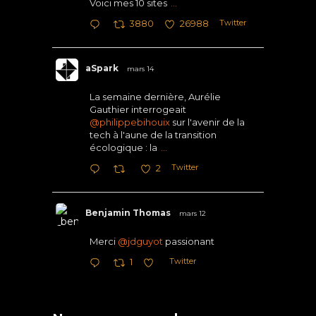
Voici mes 10 sites
...
Twitter
3880
26988
aSpark
mars 14
La semaine dernière, Aurélie
Gauthier interrogeait
@philippebihouix
sur l'avenir de la
tech à l'aune de la transition
écologique : la
...
Twitter
2
Benjamin Thomas
mars 12
Merci
@jdguyot
passionant
Twitter
1