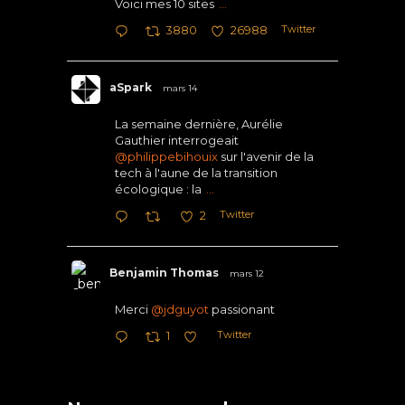
Voici mes 10 sites
...
Twitter
3880
26988
aSpark
mars 14
La semaine dernière, Aurélie
Gauthier interrogeait
@philippebihouix
sur l'avenir de la
tech à l'aune de la transition
écologique : la
...
Twitter
2
Benjamin Thomas
mars 12
Merci
@jdguyot
passionant
Twitter
1