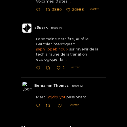
Voici mes 10 sites
...
Twitter
3880
26988
aSpark
mars 14
La semaine dernière, Aurélie
Gauthier interrogeait
@philippebihouix
sur l'avenir de la
tech à l'aune de la transition
écologique : la
...
Twitter
2
Benjamin Thomas
mars 12
Merci
@jdguyot
passionant
Twitter
1