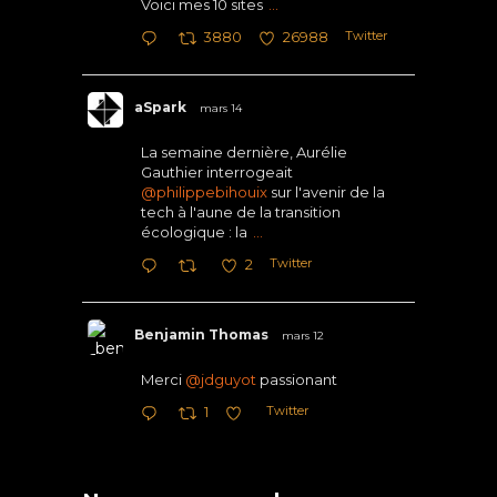
Voici mes 10 sites
...
Twitter
3880
26988
aSpark
mars 14
La semaine dernière, Aurélie
Gauthier interrogeait
@philippebihouix
sur l'avenir de la
tech à l'aune de la transition
écologique : la
...
Twitter
2
Benjamin Thomas
mars 12
Merci
@jdguyot
passionant
Twitter
1