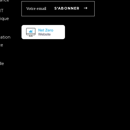
nance
S'ABONNER
IT
rique
mation
ce
le