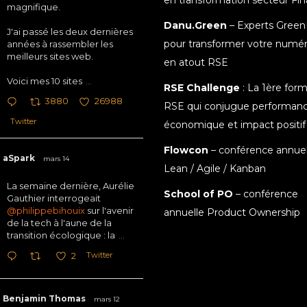
en transformation secteur Fi
magnifique.
Danu.Green
– Experts Green
J'ai passé les deux dernières
pour transformer votre numé
années à rassembler les
meilleurs sites web.
en atout RSE
Voici mes 10 sites
...
RSE Challenge
: La 1ère for
3880
26988
RSE qui conjugue performan
Twitter
économique et impact positif
Flowcon
– conférence annuel
aSpark
mars 14
Lean / Agile / Kanban
La semaine dernière, Aurélie
School of PO
– conférence
Gauthier interrogeait
@philippebihouix
sur l'avenir
annuelle Product Ownership
de la tech à l'aune de la
transition écologique : la
...
Twitter
2
Benjamin Thomas
mars 12