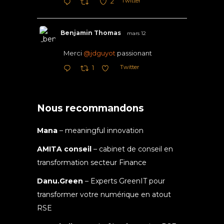
Twitter
2
Benjamin Thomas
mars 12
Merci
@jdguyot
passionant
Twitter
1
Nous recommandons
Mana
– meaningful innovation
AMITA conseil
– cabinet de conseil en
transformation secteur Finance
Danu.Green
– Experts GreenIT pour
transformer votre numérique en atout
RSE