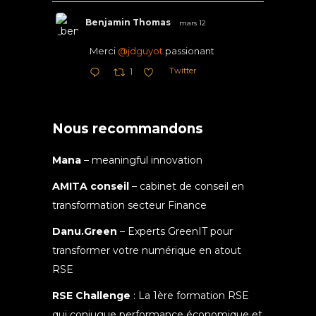
Benjamin Thomas
mars 12
Merci
@jdguyot
passionant
Twitter
1
Nous recommandons
Mana
– meaningful innovation
AMITA conseil
– cabinet de conseil en
transformation secteur Finance
Danu.Green
– Experts GreenIT pour
transformer votre numérique en atout
RSE
RSE Challenge
: La 1ère formation RSE
qui conjugue performance économique et