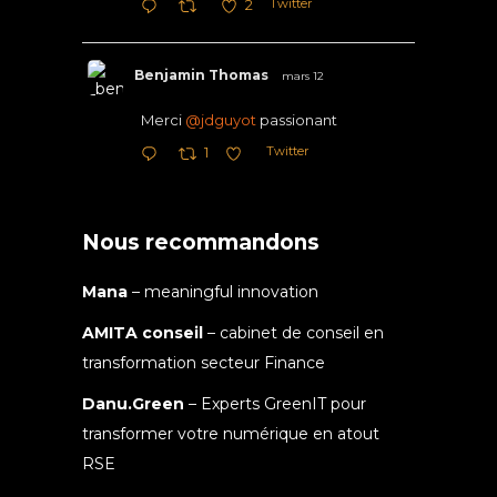
Twitter
2
Benjamin Thomas
mars 12
Merci
@jdguyot
passionant
Twitter
1
Nous recommandons
Mana
– meaningful innovation
AMITA conseil
– cabinet de conseil en
transformation secteur Finance
Danu.Green
– Experts GreenIT pour
transformer votre numérique en atout
RSE