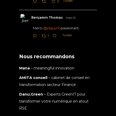
Twitter
2
Benjamin Thomas
mars 12
Merci
@jdguyot
passionant
Twitter
1
Nous recommandons
Mana
– meaningful innovation
AMITA conseil
– cabinet de conseil en
transformation secteur Finance
Danu.Green
– Experts GreenIT pour
transformer votre numérique en atout
RSE