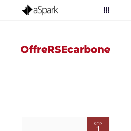
OffreRSEcarbone
SEP
1