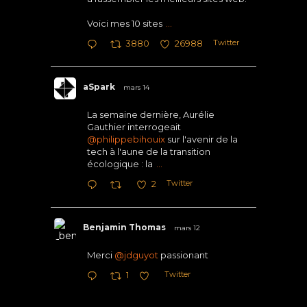
Voici mes 10 sites
...
Twitter
3880
26988
aSpark
mars 14
La semaine dernière, Aurélie
Gauthier interrogeait
@philippebihouix
sur l'avenir de la
tech à l'aune de la transition
écologique : la
...
Twitter
2
Benjamin Thomas
mars 12
Merci
@jdguyot
passionant
Twitter
1