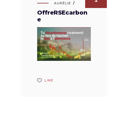
AURÉLIE
OffreRSEcarbon
e
LIKE