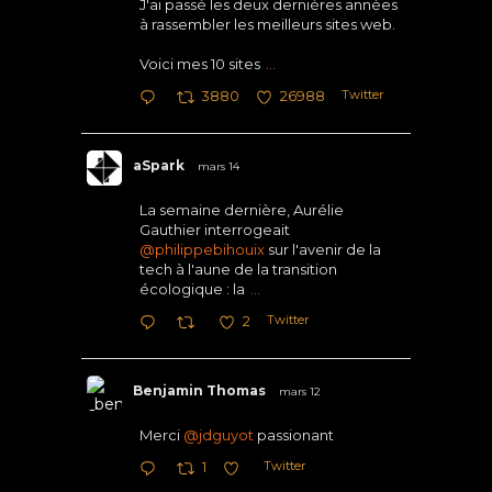
J'ai passé les deux dernières années
à rassembler les meilleurs sites web.
Voici mes 10 sites
...
Twitter
3880
26988
aSpark
mars 14
La semaine dernière, Aurélie
Gauthier interrogeait
@philippebihouix
sur l'avenir de la
tech à l'aune de la transition
écologique : la
...
Twitter
2
Benjamin Thomas
mars 12
Merci
@jdguyot
passionant
Twitter
1