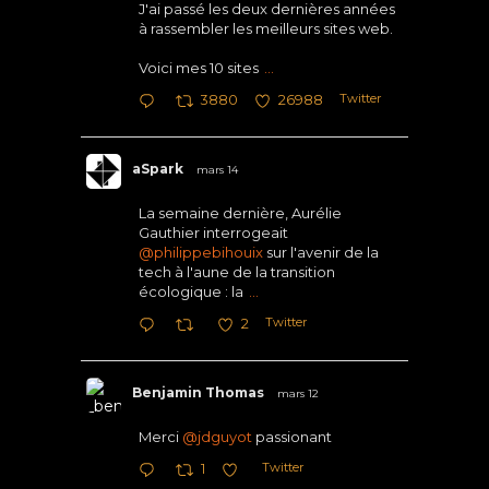
J'ai passé les deux dernières années
à rassembler les meilleurs sites web.
Voici mes 10 sites
...
Twitter
3880
26988
aSpark
mars 14
La semaine dernière, Aurélie
Gauthier interrogeait
@philippebihouix
sur l'avenir de la
tech à l'aune de la transition
écologique : la
...
Twitter
2
Benjamin Thomas
mars 12
Merci
@jdguyot
passionant
Twitter
1