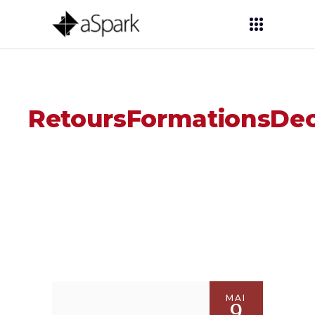
RetoursFormationsDe
MAI
9