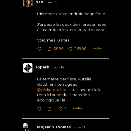
Nao
mai 18
L'internet est un endroit magnifique.
J'ai passé les deux dernières années
à rassembler les meilleurs sites web.
Voici mes 10 sites
...
Twitter
3880
26988
aSpark
mars 14
La semaine dernière, Aurélie
Gauthier interrogeait
@philippebihouix
sur l'avenir de la
tech à l'aune de la transition
écologique : la
...
Twitter
2
Benjamin Thomas
mars 12