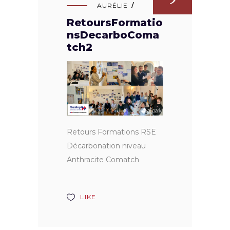
AURÉLIE
RetoursFormatio
nsDecarboComa
tch2
Retours Formations RSE
Décarbonation niveau
Anthracite Comatch
LIKE