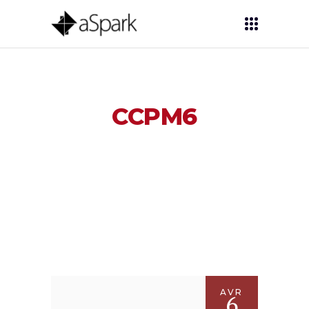
CCPM6
AVR
6