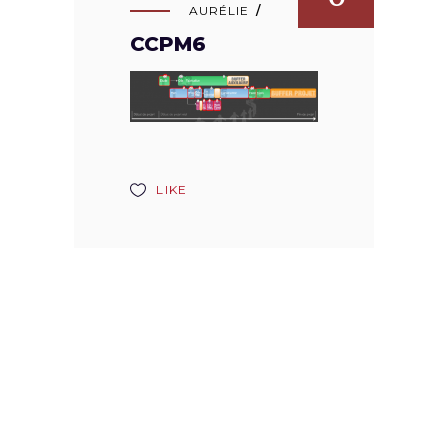
AURÉLIE
CCPM6
LIKE