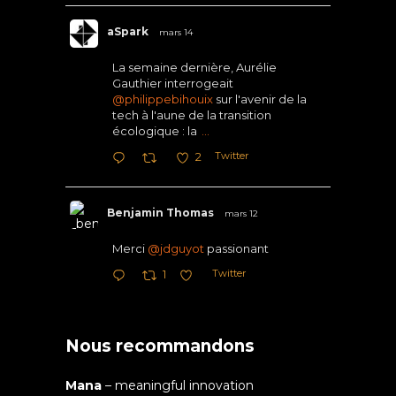
aSpark
mars 14
La semaine dernière, Aurélie
Gauthier interrogeait
@philippebihouix
sur l'avenir de la
tech à l'aune de la transition
écologique : la
...
Twitter
2
Benjamin Thomas
mars 12
Merci
@jdguyot
passionant
Twitter
1
Nous recommandons
Mana
– meaningful innovation