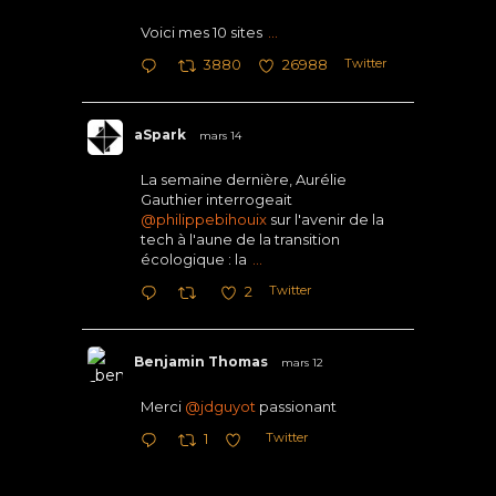
Voici mes 10 sites
...
Twitter
3880
26988
aSpark
mars 14
La semaine dernière, Aurélie
Gauthier interrogeait
@philippebihouix
sur l'avenir de la
tech à l'aune de la transition
écologique : la
...
Twitter
2
Benjamin Thomas
mars 12
Merci
@jdguyot
passionant
Twitter
1