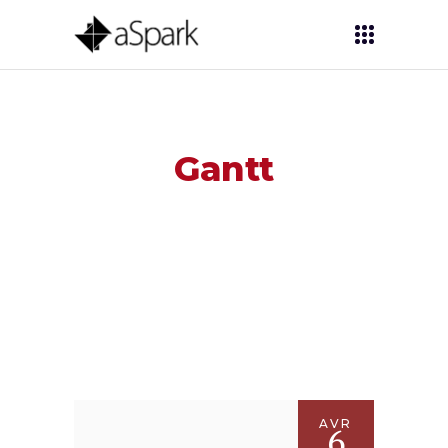
Gantt
AVR
6