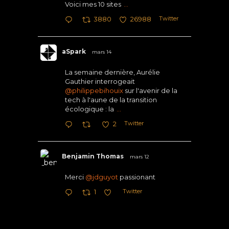
Voici mes 10 sites
...
Twitter
3880
26988
aSpark
mars 14
La semaine dernière, Aurélie
Gauthier interrogeait
@philippebihouix
sur l'avenir de la
tech à l'aune de la transition
écologique : la
...
Twitter
2
Benjamin Thomas
mars 12
Merci
@jdguyot
passionant
Twitter
1