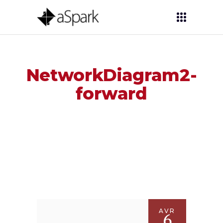
NetworkDiagram2-
forward
AVR
6