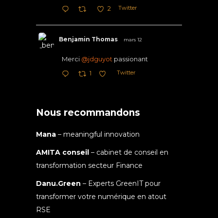
Twitter
2
Benjamin Thomas
mars 12
Merci
@jdguyot
passionant
Twitter
1
Nous recommandons
Mana
– meaningful innovation
AMITA conseil
– cabinet de conseil en
transformation secteur Finance
Danu.Green
– Experts GreenIT pour
transformer votre numérique en atout
RSE