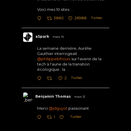
Voici mes 10 sites
...
Twitter
3880
26988
aSpark
mars 14
La semaine dernière, Aurélie
Gauthier interrogeait
@philippebihouix
sur l'avenir de la
tech à l'aune de la transition
écologique : la
...
Twitter
2
Benjamin Thomas
mars 12
Merci
@jdguyot
passionant
Twitter
1