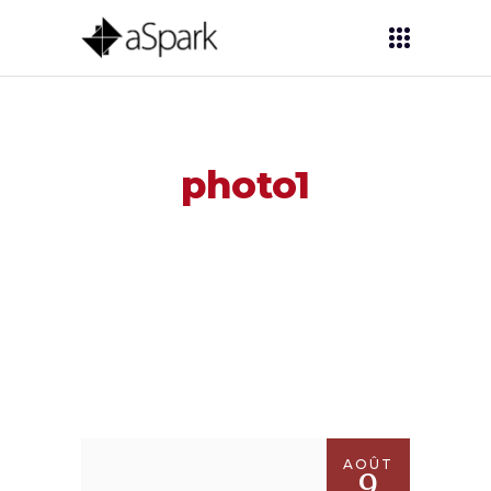
photo1
AOÛT
9