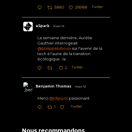
Twitter
3880
26988
aSpark
mars 14
La semaine dernière, Aurélie
Gauthier interrogeait
@philippebihouix
sur l'avenir de la
tech à l'aune de la transition
écologique : la
...
Twitter
2
Benjamin Thomas
mars 12
Merci
@jdguyot
passionant
Twitter
1
Nous recommandons