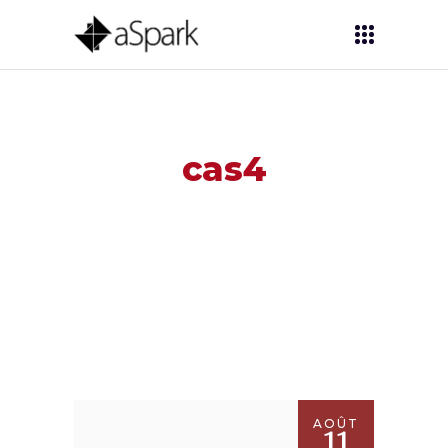
cas4
AOÛT
11