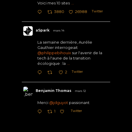
Voici mes 10 sites
...
Twitter
3880
26988
aSpark
mars 14
La semaine dernière, Aurélie
Gauthier interrogeait
@philippebihouix
sur l'avenir de la
tech à l'aune de la transition
écologique : la
...
Twitter
2
Benjamin Thomas
mars 12
Merci
@jdguyot
passionant
Twitter
1