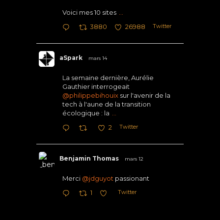
Voici mes 10 sites
...
Twitter
3880
26988
aSpark
mars 14
La semaine dernière, Aurélie
Gauthier interrogeait
@philippebihouix
sur l'avenir de la
tech à l'aune de la transition
écologique : la
...
Twitter
2
Benjamin Thomas
mars 12
Merci
@jdguyot
passionant
Twitter
1