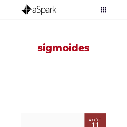
sigmoides
AOÛT
11