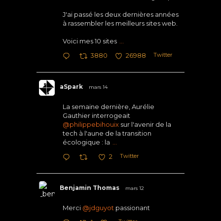
J'ai passé les deux dernières années
à rassembler les meilleurs sites web.
Voici mes 10 sites
...
Twitter
3880
26988
aSpark
mars 14
La semaine dernière, Aurélie
Gauthier interrogeait
@philippebihouix
sur l'avenir de la
tech à l'aune de la transition
écologique : la
...
Twitter
2
Benjamin Thomas
mars 12
Merci
@jdguyot
passionant