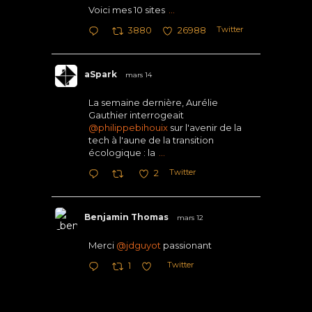
Voici mes 10 sites
...
Twitter
3880
26988
aSpark
mars 14
La semaine dernière, Aurélie
Gauthier interrogeait
@philippebihouix
sur l'avenir de la
tech à l'aune de la transition
écologique : la
...
Twitter
2
Benjamin Thomas
mars 12
Merci
@jdguyot
passionant
Twitter
1