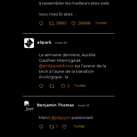
à rassembler les meilleurs sites web.
Voici mes 10 sites
...
Twitter
3880
26988
aSpark
mars 14
La semaine dernière, Aurélie
Gauthier interrogeait
@philippebihouix
sur l'avenir de la
tech à l'aune de la transition
écologique : la
...
Twitter
2
Benjamin Thomas
mars 12
Merci
@jdguyot
passionant
Twitter
1