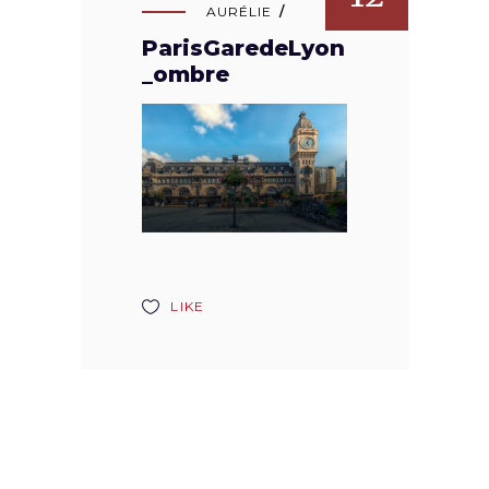
AURÉLIE
ParisGaredeLyon
_ombre
LIKE