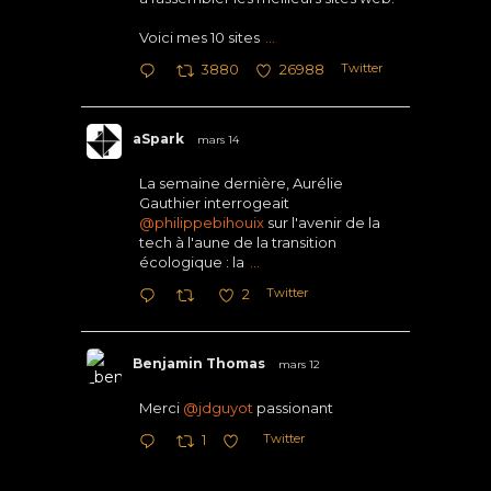
Voici mes 10 sites
...
Twitter
3880
26988
aSpark
mars 14
La semaine dernière, Aurélie
Gauthier interrogeait
@philippebihouix
sur l'avenir de la
tech à l'aune de la transition
écologique : la
...
Twitter
2
Benjamin Thomas
mars 12
Merci
@jdguyot
passionant
Twitter
1