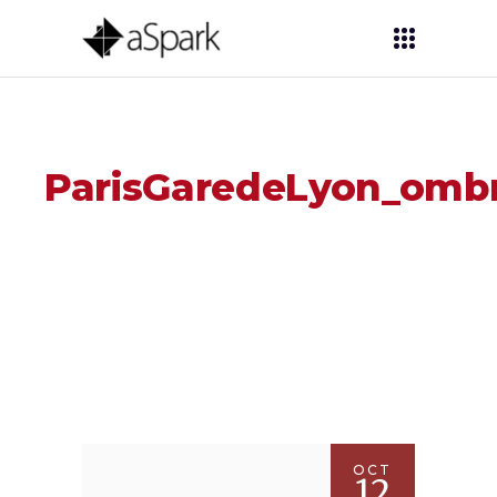
ParisGaredeLyon_omb
OCT
12