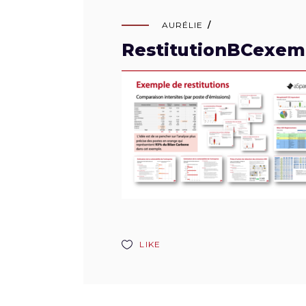
AURÉLIE
RestitutionBCexem
LIKE