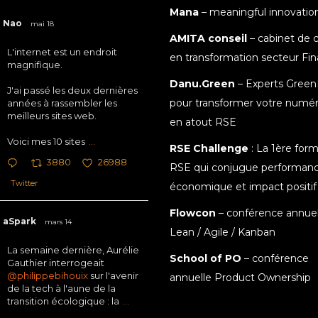
Mana
– meaningful innovatio
Nao
mai 18
AMITA conseil
– cabinet de c
L'internet est un endroit
en transformation secteur Fi
magnifique.
Danu.Green
– Experts Green
J'ai passé les deux dernières
pour transformer votre numé
années à rassembler les
meilleurs sites web.
en atout RSE
Voici mes 10 sites
...
RSE Challenge
: La 1ère for
3880
26988
RSE qui conjugue performan
Twitter
économique et impact positif
Flowcon
– conférence annuel
aSpark
mars 14
Lean / Agile / Kanban
La semaine dernière, Aurélie
School of PO
– conférence
Gauthier interrogeait
@philippebihouix
sur l'avenir
annuelle Product Ownership
de la tech à l'aune de la
transition écologique : la
...