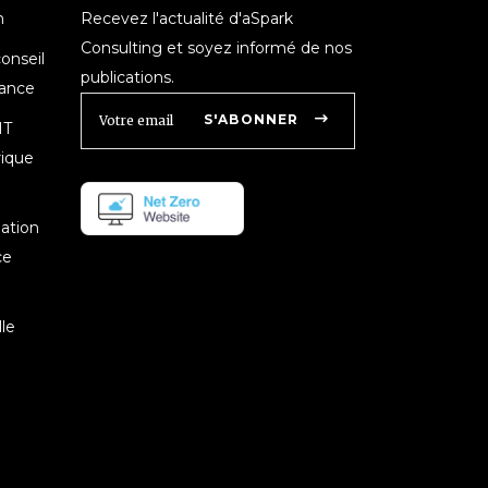
n
Recevez l'actualité d'aSpark
Consulting et soyez informé de nos
onseil
publications.
nance
S'ABONNER
IT
rique
mation
ce
le