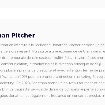
han Pitcher
rmation littéraire à la Sorbonne, Jonathan Pitcher entame un pa
rce alors naissant. Puis suite à une expérience de 8 ans dans l’é
ntrepreneuriale dans le secteur multimédia, il revient à ses prem
a communication, le marketing et la direction artistique de SQL
ours plus empreints de créativité et avec l’intention ferme de pren
oint Ysance en 2016 pour en prendre la direction marketing. Un obje
arketing. En 2020, Jonathan prend un nouveau tournant et décid
 Brin de Causette, service de dame de compagnie par téléphone
gées. Jonathan est également freelance en conseil et prestas 