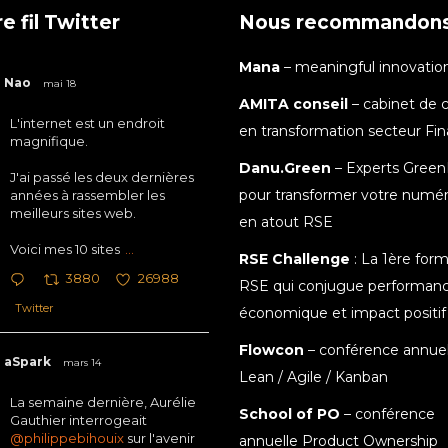
e fil Twitter
Nous recommandon
Mana
– meaningful innovatio
Nao
mai 18
AMITA conseil
– cabinet de c
L'internet est un endroit
en transformation secteur Fi
magnifique.
Danu.Green
– Experts Green
J'ai passé les deux dernières
pour transformer votre numé
années à rassembler les
meilleurs sites web.
en atout RSE
Voici mes 10 sites
...
RSE Challenge
: La 1ère for
3880
26988
RSE qui conjugue performan
Twitter
économique et impact positif
Flowcon
– conférence annuel
aSpark
mars 14
Lean / Agile / Kanban
La semaine dernière, Aurélie
School of PO
– conférence
Gauthier interrogeait
@philippebihouix
sur l'avenir
annuelle Product Ownership