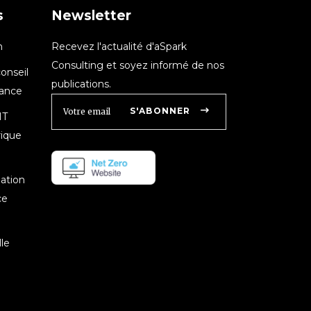
s
Newsletter
n
Recevez l'actualité d'aSpark
Consulting et soyez informé de nos
onseil
publications.
nance
S'ABONNER
IT
rique
mation
ce
le