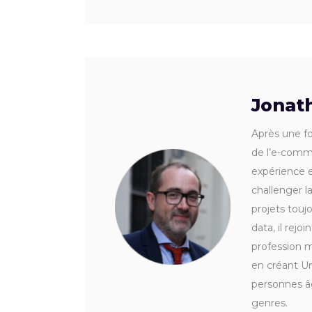
Jonat
Après une fo
de l’e-comme
expérience e
challenger l
projets touj
data, il rej
profession m
en créant Un
personnes â
genres.