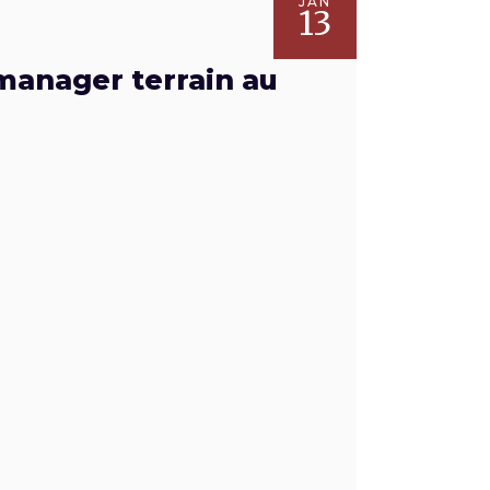
JAN
13
 manager terrain au