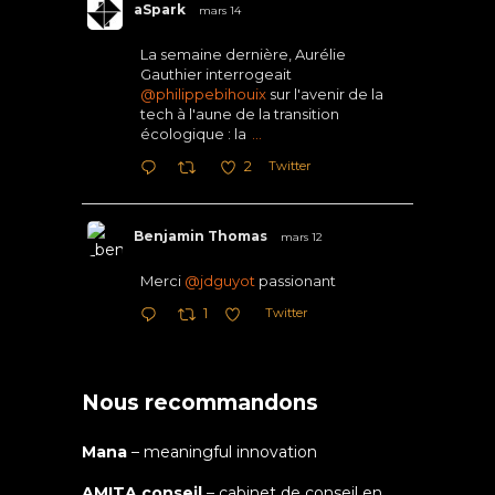
aSpark
mars 14
La semaine dernière, Aurélie
Gauthier interrogeait
@philippebihouix
sur l'avenir de la
tech à l'aune de la transition
écologique : la
...
Twitter
2
Benjamin Thomas
mars 12
Merci
@jdguyot
passionant
Twitter
1
Nous recommandons
Mana
– meaningful innovation
AMITA conseil
– cabinet de conseil en