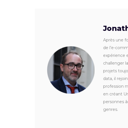
Jonat
Après une fo
de l’e-comme
expérience e
challenger l
projets touj
data, il rej
profession m
en créant Un
personnes â
genres.