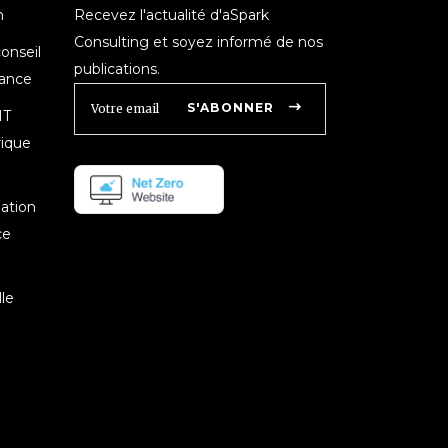
n
Recevez l'actualité d'aSpark
Consulting et soyez informé de nos
onseil
publications.
nance
S'ABONNER
IT
rique
mation
ce
le