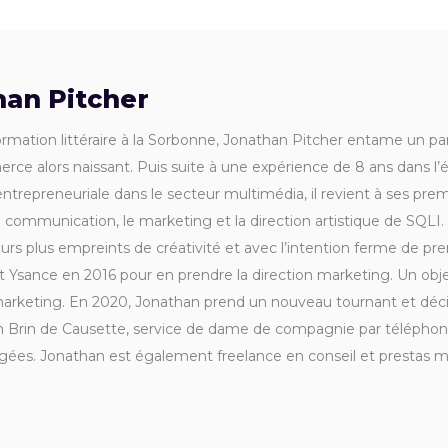
han Pitcher
rmation littéraire à la Sorbonne, Jonathan Pitcher entame un pa
rce alors naissant. Puis suite à une expérience de 8 ans dans l’é
ntrepreneuriale dans le secteur multimédia, il revient à ses prem
a communication, le marketing et la direction artistique de SQL
ours plus empreints de créativité et avec l’intention ferme de pren
oint Ysance en 2016 pour en prendre la direction marketing. Un obje
arketing. En 2020, Jonathan prend un nouveau tournant et décid
 Brin de Causette, service de dame de compagnie par téléphone
gées. Jonathan est également freelance en conseil et prestas 