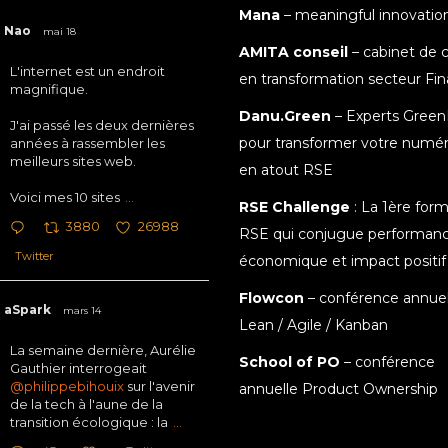
Mana
– meaningful innovatio
Nao
mai 18
AMITA conseil
– cabinet de c
L'internet est un endroit
en transformation secteur Fi
magnifique.
Danu.Green
– Experts Green
J'ai passé les deux dernières
pour transformer votre numé
années à rassembler les
meilleurs sites web.
en atout RSE
Voici mes 10 sites
...
RSE Challenge
: La 1ère for
3880
26988
RSE qui conjugue performan
Twitter
économique et impact positif
Flowcon
– conférence annuel
aSpark
mars 14
Lean / Agile / Kanban
La semaine dernière, Aurélie
School of PO
– conférence
Gauthier interrogeait
@philippebihouix
sur l'avenir
annuelle Product Ownership
de la tech à l'aune de la
transition écologique : la
...