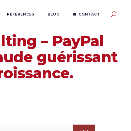
RÉFÉRENCES
BLOG
CONTACT
lting – PayPal
raude guérissant
roissance.