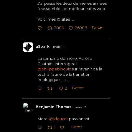
J'ai passé les deux dernières années
à rassembler les meilleurs sites web.
Voici mes 10 sites
...
Twitter
3880
26988
aSpark
mars 14
La semaine dernière, Aurélie
Gauthier interrogeait
@philippebihouix
sur l'avenir de la
tech à l'aune de la transition
écologique : la
...
Twitter
2
Benjamin Thomas
mars 12
Merci
@jdguyot
passionant
Twitter
1