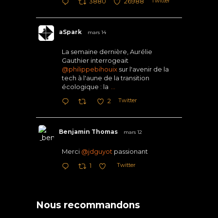
Twitter
3880
26988
aSpark
mars 14
La semaine dernière, Aurélie
Gauthier interrogeait
@philippebihouix
sur l'avenir de la
tech à l'aune de la transition
écologique : la
...
Twitter
2
Benjamin Thomas
mars 12
Merci
@jdguyot
passionant
Twitter
1
Nous recommandons