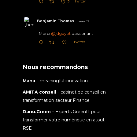
Twitter
2
Benjamin Thomas
mars 12
Merci
@jdguyot
passionant
Twitter
1
Nous recommandons
Mana
– meaningful innovation
AMITA conseil
– cabinet de conseil en
transformation secteur Finance
Danu.Green
– Experts GreenIT pour
transformer votre numérique en atout
RSE