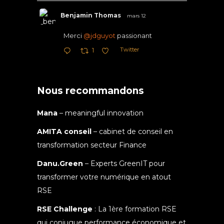
Benjamin Thomas
mars 12
Merci
@jdguyot
passionant
Twitter
1
Nous recommandons
Mana
– meaningful innovation
AMITA conseil
– cabinet de conseil en
transformation secteur Finance
Danu.Green
– Experts GreenIT pour
transformer votre numérique en atout
RSE
RSE Challenge
: La 1ère formation RSE
qui conjugue performance économique et