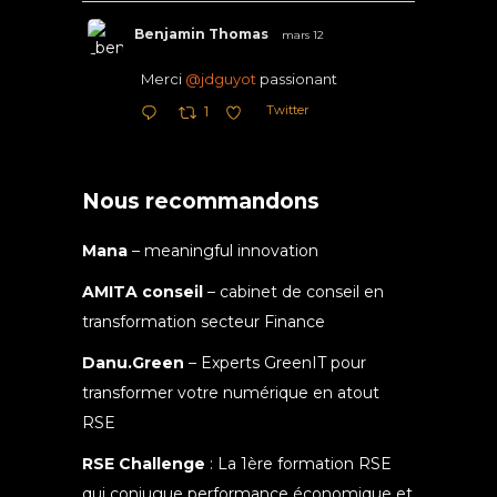
Benjamin Thomas
mars 12
Merci
@jdguyot
passionant
Twitter
1
Nous recommandons
Mana
– meaningful innovation
AMITA conseil
– cabinet de conseil en
transformation secteur Finance
Danu.Green
– Experts GreenIT pour
transformer votre numérique en atout
RSE
RSE Challenge
: La 1ère formation RSE
qui conjugue performance économique et