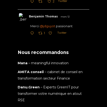
Twitter
2
Benjamin Thomas
mars 12
Merci
@jdguyot
passionant
Twitter
1
Nous recommandons
Mana
– meaningful innovation
AMITA conseil
– cabinet de conseil en
transformation secteur Finance
Danu.Green
– Experts GreenIT pour
transformer votre numérique en atout
RSE